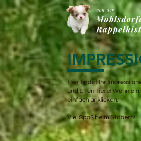
von der
Mahlsdorf
Rappelkis
IMPRESS
Hier findet Ihr Impressi
und Elterntiere! Wenn ein 
einfach anklicken.
Viel Spaß beim Stöbern!