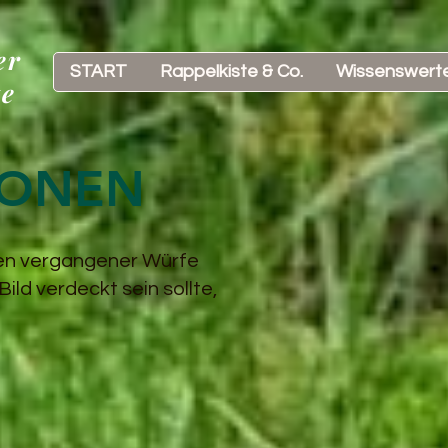
er
START
Rappelkiste & Co.
Wissenswert
te
IONEN
onen vergangener Würfe
Bild verdeckt sein sollte,