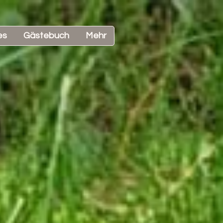
es
Gästebuch
Mehr‎