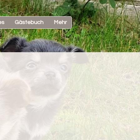
es
Gästebuch
Mehr‎