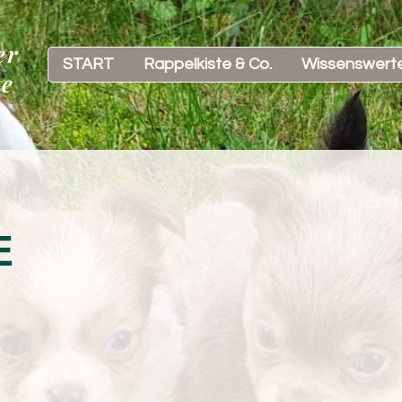
er
START
Rappelkiste & Co.
Wissenswert
te
E