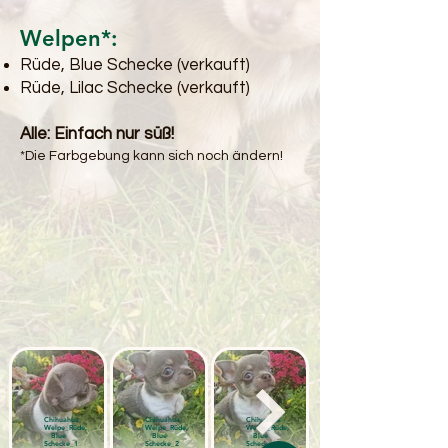
Welpen*:
Rüde, Blue Schecke (verkauft)
Rüde, Lilac Schecke (verkauft)
Alle: Einfach nur süß!
*Die Farbgebung kann sich noch ändern!
Chihuahua
Chihuahua
Chihuahua
Welpe_Rüde,
Welpe_Rüde,
Welpe_Rüde,
Blue
Blue
Blue
Schecke_1
Schecke_2
Schecke_3